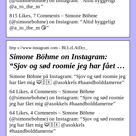
(@simonebohme) on Instagram: “Altid hyggeligt
@a_to_the_m ”
815 Likes, 7 Comments – Simone Böhme
(@simonebohme) on Instagram: “Altid hyggeligt
@a_to_the_m 😘”
http s://www.instagram.com › BLLzLAiDcc_
Simone Böhme on Instagram:
“Sjov og sød roomie jeg har fået …
Simone Böhme på Instagram: “Sjov og sød roomie jeg
har fået mig 🐯🇩🇰 @asokkels #haandbolddamerne”
64 Likes, 4 Comments – Simone Böhme
(@simonebohme) on Instagram: “Sjov og sød roomie
jeg har fået mig @asokkels #haandbolddamerne”
64 Likes, 4 Comments – Simone Böhme
(@simonebohme) on Instagram: “Sjov og sød roomie
jeg har fået mig 🐯🇩🇰 @asokkels
#haandbolddamerne”