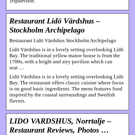
Tripadvisor.
Restaurant Lidö Värdshus –
Stockholm Archipelago
Restaurant Lidö Värdshus Stockholm Archipelago
Lidö Värdshus is in a lovely setting overlooking Lidö
Bay. The traditional yellow manor house is from the
1700s, with a bright and airy pavilion which can
seat …
Lidö Värdshus is in a lovely setting overlooking Lidö
Bay. The restaurant offers classic cuisine where focus
is on good basic ingredients. The menu features food
inspired by the coastal surroundings and Swedish
flavors.
LIDO VARDSHUS, Norrtalje –
Restaurant Reviews, Photos …