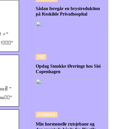
Sådan foregår en brystreduktion
på Roskilde Privathospital
‍♂️”
🏼‍♂️”
TØJ
Opdag Smukke Øreringe hos Sisi
Copenhagen
you✌ ”
ou✌🏽”
SKØNHED
Min hormonelle rutsjebane og