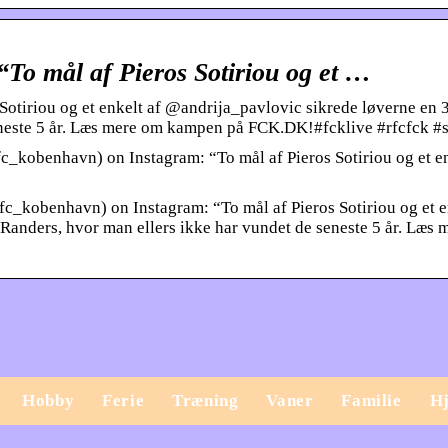
To mål af Pieros Sotiriou og et …
Sotiriou og et enkelt af @andrija_pavlovic sikrede løverne en 3
seneste 5 år. Læs mere om kampen på FCK.DK!#fcklive #rfcfck #
kobenhavn) on Instagram: “To mål af Pieros Sotiriou og et en
_kobenhavn) on Instagram: “To mål af Pieros Sotiriou og et e
 Randers, hvor man ellers ikke har vundet de seneste 5 år. Læs
Hobby
Ferie
Træning
Vaner
Familie
H