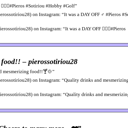
🏌🏼‍♂️#Pieros #Sotiriou #Hobby #Golf”
rossotiriou28) on Instagram: “It was a DAY OFF ‍♂️ #Pieros #S
erossotiriou28) on Instagram: “It was a DAY OFF 🏌🏼‍♂️#Pieros
food!! – pierossotiriou28
and mesmerizing food!!🍸🍲”
erossotiriou28) on Instagram: “Quality drinks and mesmerizin
ierossotiriou28) on Instagram: “Quality drinks and mesmerizin