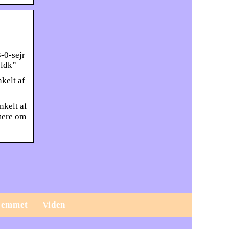
-0-sejr
sldk”
kelt af
nkelt af
 mere om
jemmet
Viden