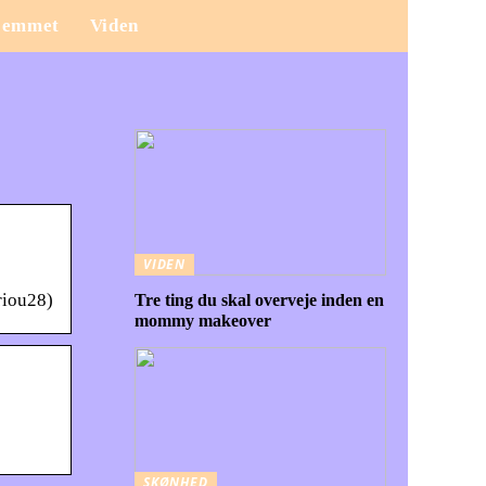
jemmet
Viden
VIDEN
riou28)
Tre ting du skal overveje inden en
mommy makeover
SKØNHED