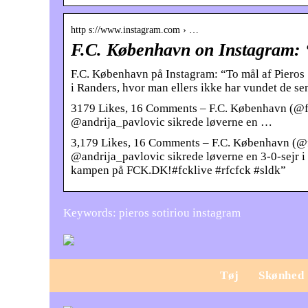
http s://www.instagram.com › …
F.C. København on Instagram: “
F.C. København på Instagram: “To mål af Pieros 
i Randers, hvor man ellers ikke har vundet de 
3179 Likes, 16 Comments – F.C. København (@fc_
@andrija_pavlovic sikrede løverne en …
3,179 Likes, 16 Comments – F.C. København (@fc
@andrija_pavlovic sikrede løverne en 3-0-sejr i
kampen på FCK.DK!#fcklive #rfcfck #sldk”
Keywords: pieros sotiriou instagram
Tøj
Skønhed