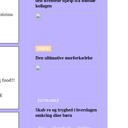
den uventede hjælp fra Biostile
kollagen
otiriou
VIDEN
Den ultimative morforkælelse
g food!!
g
22/10/2022
Skab ro og tryghed i hverdagen
omkring dine børn