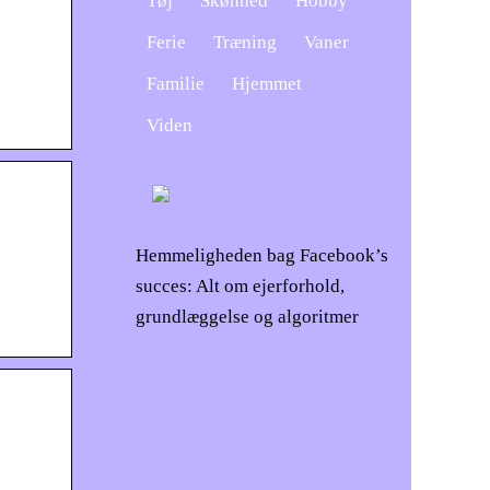
Tøj
Skønhed
Hobby
Ferie
Træning
Vaner
Familie
Hjemmet
Viden
Hemmeligheden bag Facebook’s
succes: Alt om ejerforhold,
grundlæggelse og algoritmer