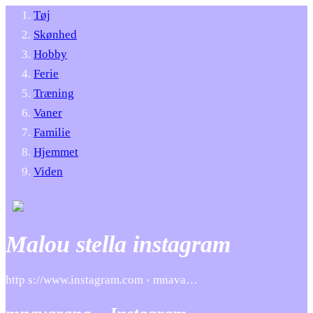
Tøj
Skønhed
Hobby
Ferie
Træning
Vaner
Familie
Hjemmet
Viden
Malou stella instagram
http s://www.instagram.com › mnava…