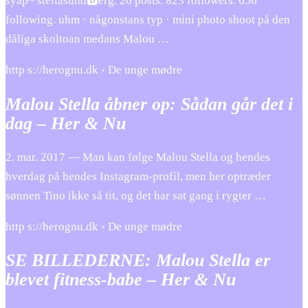
syap~ stellasund🅱️erg. 20 posts. 823 followers. 656
following. uhm · någonstans typ · mini photo shoot på den
dåliga skoltoan medans Malou …
http s://herognu.dk › De unge mødre
Malou Stella åbner op: Sådan går det i
dag – Her & Nu
2. mar. 2017 — Man kan følge Malou Stella og hendes
hverdag på hendes Instagram-profil, men her optræder
sønnen Tino ikke så tit, og det har sat gang i rygter …
http s://herognu.dk › De unge mødre
SE BILLEDERNE: Malou Stella er
blevet fitness-babe – Her & Nu