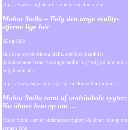
http s://www.seoghoer.dk › vipedia › malou-stella
Malou Stella – Følg den unge reality-
stjerne lige hér
SE og HØR
Få sidste nyt om Malou Stella, som blev kendt fra
dokumentarserierne “De unge mødre” og “Mig og min mor”.
Følg hende hér.
http s://www.dagens.dk › gossip › malou-stella-ramt-af-…
Malou Stella ramt af ondsindede rygter:
Nu åbner hun op om …
Malou Stella ramt af ondsindede rygter: Nu åbner hun op om
sønnen Tino