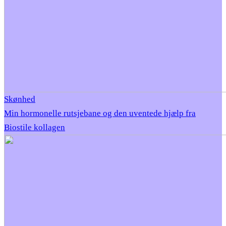
Skønhed
Min hormonelle rutsjebane og den uventede hjælp fra
Biostile kollagen