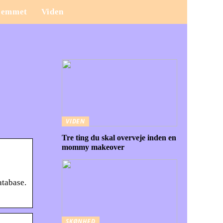
jemmet
Viden
VIDEN
Tre ting du skal overveje inden en
mommy makeover
atabase.
SKØNHED