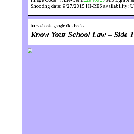
Image Code: WEN-wenn
22946923
Photographer
Shooting date: 9/27/2015 HI-RES availability: 
https://books.google.dk › books
Know Your School Law – Side 17