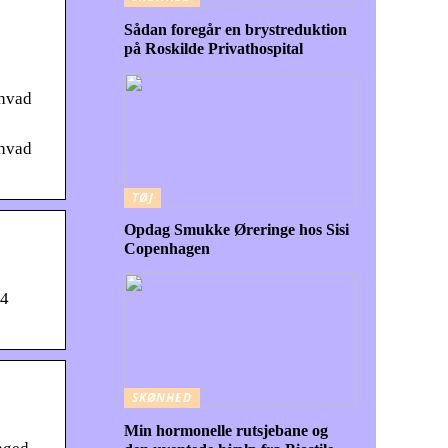
Sådan foregår en brystreduktion
på Roskilde Privathospital
 hvad
 hvad
TØJ
Opdag Smukke Øreringe hos Sisi
Copenhagen
 4
SKØNHED
Min hormonelle rutsjebane og