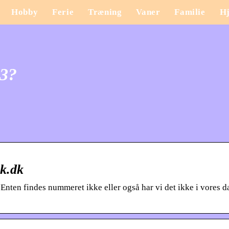
Hobby
Ferie
Træning
Vaner
Familie
H
23?
ak.dk
 Enten findes nummeret ikke eller også har vi det ikke i vores d