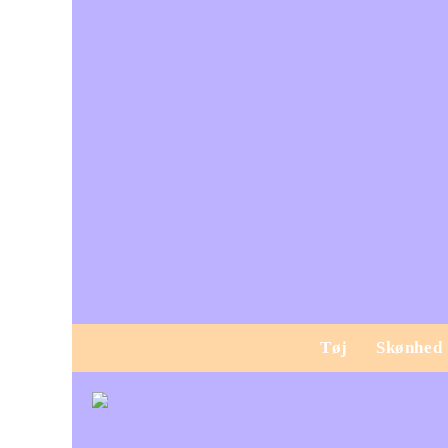
Tøj
Skønhed