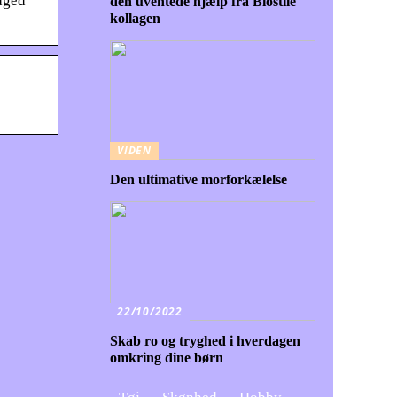
aged
den uventede hjælp fra Biostile
kollagen
VIDEN
Den ultimative morforkælelse
22/10/2022
Skab ro og tryghed i hverdagen
omkring dine børn