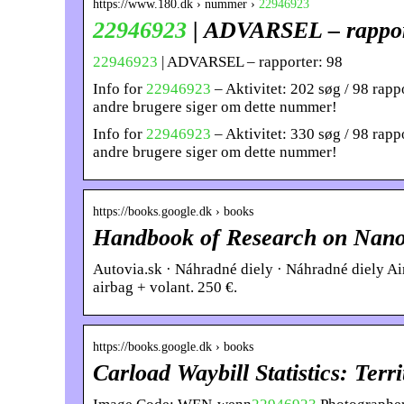
https://www.180.dk › nummer ›
22946923
22946923
| ADVARSEL – rappor
22946923
| ADVARSEL – rapporter: 98
Info for
22946923
– Aktivitet: 202 søg / 98 rapp
andre brugere siger om dette nummer!
Info for
22946923
– Aktivitet: 330 søg / 98 rapp
andre brugere siger om dette nummer!
https://books.google.dk › books
Handbook of Research on Nano
Autovia.sk · Náhradné diely · Náhradné diely Air
airbag + volant. 250 €.
https://books.google.dk › books
Carload Waybill Statistics: Terri