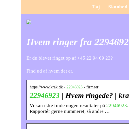
Tøj
Skønhed
Hvem ringer fra 229469
Er du blevet ringet op af +45 22 94 69 23?
Find ud af hvem det er.
https://www.krak.dk ›
22946923
› firmaer
22946923
| Hvem ringede? | kr
Vi kan ikke finde nogen resultater på
22946923
.
Rapportér gerne nummeret, så andre …