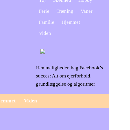
Tøj
Skønhed
Hobby
Ferie
Træning
Vaner
Familie
Hjemmet
Viden
Hemmeligheden bag Facebook’s
succes: Alt om ejerforhold,
grundlæggelse og algoritmer
jemmet
Viden