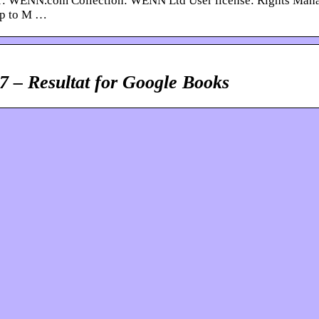
: WENN.com Collection: WENN Ltd User license: Rights Man
Up to M …
 – Resultat for Google Books