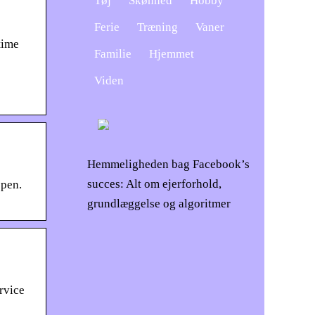
Tøj
Skønhed
Hobby
Ferie
Træning
Vaner
time
Familie
Hjemmet
Viden
Hemmeligheden bag Facebook’s
succes: Alt om ejerforhold,
ppen.
grundlæggelse og algoritmer
rvice