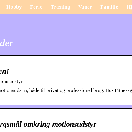
Hobby
Ferie
Træning
Vaner
Familie
H
ider
en!
tionsudstyr
motionsudstyr, både til privat og professionel brug. Hos Fitnes
ørgsmål omkring motionsudstyr