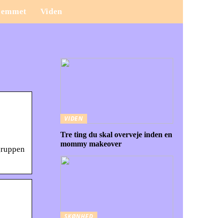
jemmet
Viden
VIDEN
Tre ting du skal overveje inden en
mommy makeover
sgruppen
SKØNHED