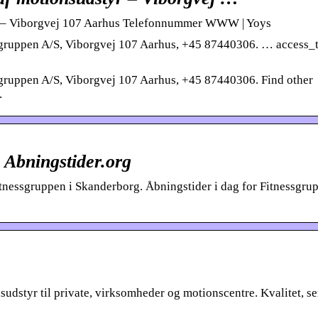
yr – Viborgvej 107 Aarhus Telefonnummer WWW | Yoys
essgruppen A/S, Viborgvej 107 Aarhus, +45 87440306. … access_
ssgruppen A/S, Viborgvej 107 Aarhus, +45 87440306. Find other
.
 Abningstider.org
itnessgruppen i Skanderborg. Åbningstider i dag for Fitnessgru
sudstyr til private, virksomheder og motionscentre. Kvalitet, se