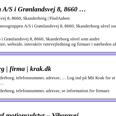
n A/S i Grønlandsvej 8, 8660 …
svej 8, 8660, Skanderborg | FindAaben
itnessgruppen A/S i Grønlandsvej 8, 8660, Skanderborg såvel s
S i Grønlandsvej 8, 8660, Skanderborg såvel som andre
e, webside, interaktiv rutevejledning og firmaer i nærheden af
 | firma | krak.dk
erborg, telefonnummer, adresse, … Log ind på Mit Krak for at
, …
rborg, telefonnummer, adresse, se information for firmaer.
af motionsudstyr – Viborgvej …