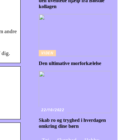
den uventede hjælp fra Biostile
kollagen
om andre
 dig.
VIDEN
Den ultimative morforkælelse
22/10/2022
Skab ro og tryghed i hverdagen
omkring dine børn