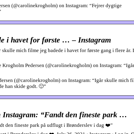
rsen (@carolinekrogholm) on Instagram: “Fejrer dygtige
”
de i havet for første … – Instagram
kulle mich filme jeg badede i havet for første gang i flere år. 
ne Krogholm Pedersen (@carolinekrogholm) on Instagram: “Igår
ersen (@carolinekrogholm) on Instagram: “Igår skulle mich fi
rde han skide godt. 🙂”
 Instagram: “Fandt den fineste park …
 den fineste park på udflugt i Brønderslev i dag ❤️”