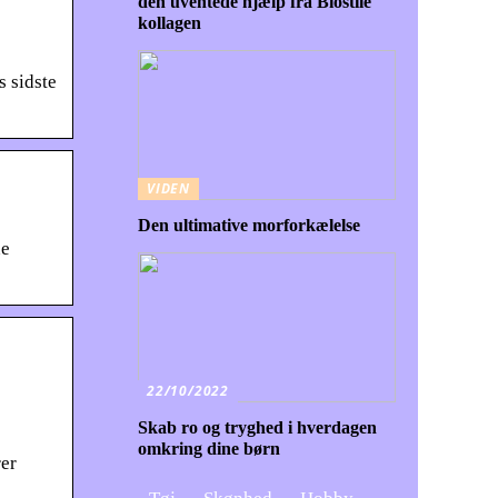
den uventede hjælp fra Biostile
kollagen
 sidste
VIDEN
Den ultimative morforkælelse
ne
22/10/2022
Skab ro og tryghed i hverdagen
omkring dine børn
er