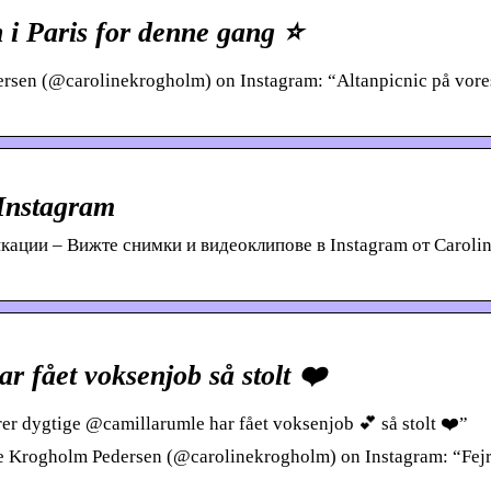
n i Paris for denne gang ⭐️
rsen (@carolinekrogholm) on Instagram: “Altanpicnic på vores
Instagram
кации – Вижте снимки и видеоклипове в Instagram от Caroli
r fået voksenjob så stolt ❤️
er dygtige @camillarumle har fået voksenjob 💕 så stolt ❤️”
ne Krogholm Pedersen (@carolinekrogholm) on Instagram: “Fejr