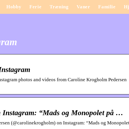
Hobby
Ferie
Træning
Vaner
Familie
H
gram
Instagram
Instagram photos and videos from Caroline Krogholm Pedersen
n Instagram: “Mads og Monopolet på …
ersen (@carolinekrogholm) on Instagram: “Mads og Monopolet