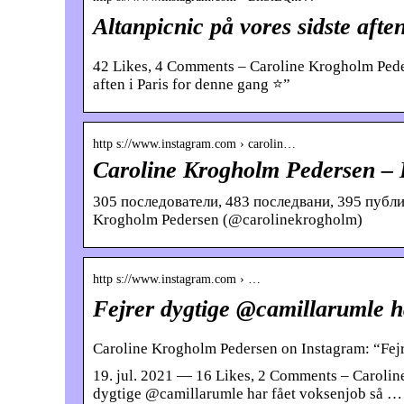
Altanpicnic på vores sidste afte
42 Likes, 4 Comments – Caroline Krogholm Pede
aften i Paris for denne gang ⭐️”
http s://www.instagram.com › carolin…
Caroline Krogholm Pedersen – 
305 последователи, 483 последвани, 395 публи
Krogholm Pedersen (@carolinekrogholm)
http s://www.instagram.com › …
Fejrer dygtige @camillarumle ha
Caroline Krogholm Pedersen on Instagram: “Fejr
19. jul. 2021 — 16 Likes, 2 Comments – Caroli
dygtige @camillarumle har fået voksenjob så …