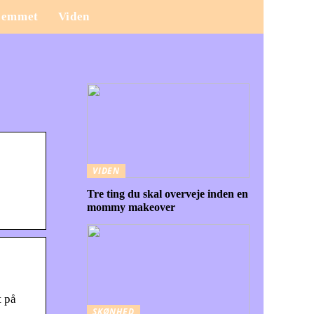
jemmet
Viden
VIDEN
Tre ting du skal overveje inden en
mommy makeover
 på
SKØNHED