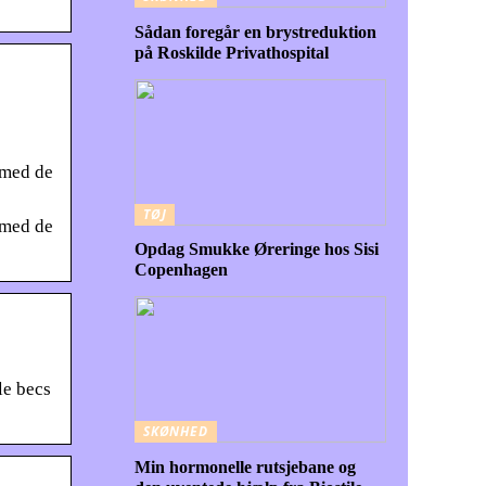
Sådan foregår en brystreduktion
på Roskilde Privathospital
 med de
TØJ
 med de
Opdag Smukke Øreringe hos Sisi
Copenhagen
le becs
SKØNHED
Min hormonelle rutsjebane og