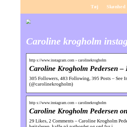
Tøj
Skønhed
Caroline krogholm insta
http s://www.instagram.com › carolinekrogholm
Caroline Krogholm Pedersen – 
305 Followers, 483 Following, 395 Posts – See 
(@carolinekrogholm)
http s://www.instagram.com › carolinekrogholm
Caroline Krogholm Pedersen o
29 Likes, 2 Comments – Caroline Krogholm Ped
højtaleren, kaffe på natbordet og sød fyr i …