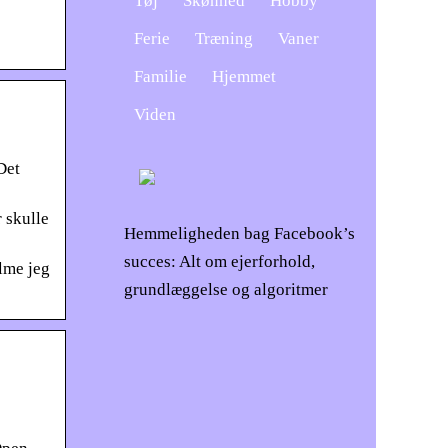
Tøj
Skønhed
Hobby
Ferie
Træning
Vaner
Familie
Hjemmet
Viden
Det
 skulle
Hemmeligheden bag Facebook’s
succes: Alt om ejerforhold,
lme jeg
grundlæggelse og algoritmer