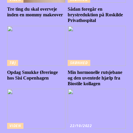
Tre ting du skal overveje
Sådan foregår en
inden en mommy makeover
brystreduktion på Roskilde
Privathospital
TØJ
SKØNHED
Opdag Smukke Øreringe
Min hormonelle rutsjebane
hos Sisi Copenhagen
og den uventede hjælp fra
Biostile kollagen
VIDEN
22/10/2022