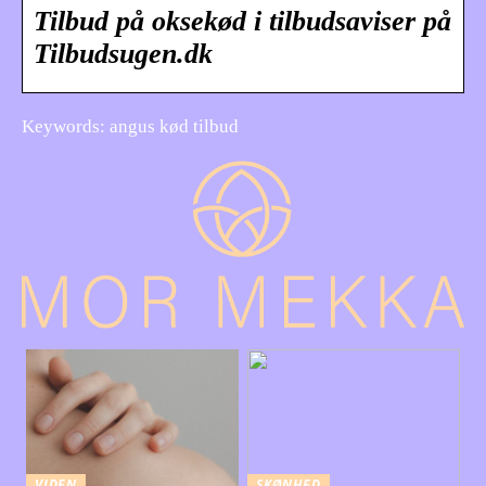
Tilbud på oksekød i tilbudsaviser på
Tilbudsugen.dk
Keywords: angus kød tilbud
VIDEN
SKØNHED