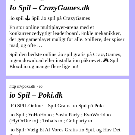
Io Spil – CrazyGames.dk
.io spil 🕹️ Spil .io spil på CrazyGames
En stor online multiplayer-arena med et
konkurrencedygtigt leaderboard. Enkle mekanikker,
der gør gameplayet muligt for alle. Spillere, der spiser
mad, og ofte …
Spil den bedste online .io spil gratis på CrazyGames,
ingen download eller installation påkrævet. 🎮 Spil
Bloxd.io og mange flere lige nu!
http s://poki.dk › io
io Spil – Poki.dk
.IO SPIL Online – Spil Gratis .io Spil på Poki
.io Spil ; YoHoHo.io ; Sushi Party ; EvoWorld io
(FlyOrDie io) ; Tribals.io ; Golfparty.io …
.io Spil: Vælg Et Af Vores Gratis .io Spil, og Hav Det