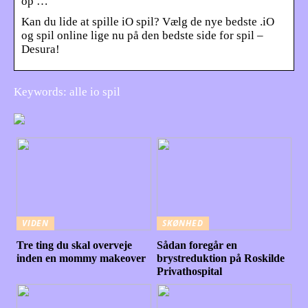
op …
Kan du lide at spille iO spil? Vælg de nye bedste .iO
og spil online lige nu på den bedste side for spil –
Desura!
Keywords: alle io spil
VIDEN
SKØNHED
Tre ting du skal overveje
Sådan foregår en
inden en mommy makeover
brystreduktion på Roskilde
Privathospital