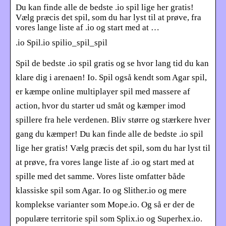
Du kan finde alle de bedste .io spil lige her gratis!
Vælg præcis det spil, som du har lyst til at prøve, fra
vores lange liste af .io og start med at …
.io Spil.io spilio_spil_spil
Spil de bedste .io spil gratis og se hvor lang tid du kan
klare dig i arenaen! Io. Spil også kendt som Agar spil,
er kæmpe online multiplayer spil med massere af
action, hvor du starter ud småt og kæmper imod
spillere fra hele verdenen. Bliv større og stærkere hver
gang du kæmper! Du kan finde alle de bedste .io spil
lige her gratis! Vælg præcis det spil, som du har lyst til
at prøve, fra vores lange liste af .io og start med at
spille med det samme. Vores liste omfatter både
klassiske spil som Agar. Io og Slither.io og mere
komplekse varianter som Mope.io. Og så er der de
populære territorie spil som Splix.io og Superhex.io.