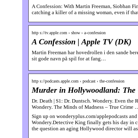
A Confession: With Martin Freeman, Siobhan Fin
catching a killer of a missing woman, even if tha
http s://tv.apple.com › show › a-confession
A Confession | Apple TV (DK)
Martin Freeman har hovedrollen i den sande bere
sit gode navn på spil for at fang…
http s://podcasts.apple.com › podcast › the-confession
Murder in Hollywoodland: The 
Dr. Death | S1: Dr. Duntsch. Wondery. Even the
Wondery. The Minds of Madness – True Crime 
Sign up on wonderyplus.com/applepodcasts and s
Wondery.Detective King finally gets his day in co
the question an aging Hollywood director will a