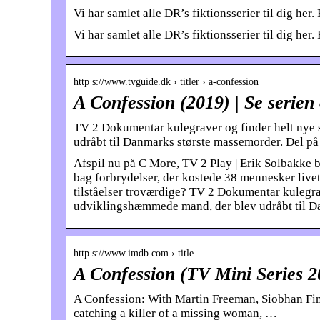
Vi har samlet alle DR’s fiktionsserier til dig her
Vi har samlet alle DR’s fiktionsserier til dig he
http s://www.tvguide.dk › titler › a-confession
A Confession (2019) | Se serien
TV 2 Dokumentar kulegraver og finder helt nye
udråbt til Danmarks største massemorder. Del p
Afspil nu på C More, TV 2 Play | Erik Solbakke ble
bag forbrydelser, der kostede 38 mennesker livet
tilståelser troværdige? TV 2 Dokumentar kulegra
udviklingshæmmede mand, der blev udråbt til D
http s://www.imdb.com › title
A Confession (TV Mini Series 
A Confession: With Martin Freeman, Siobhan Fin
catching a killer of a missing woman, …