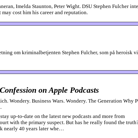
neran, Imelda Staunton, Peter Wight. DSU Stephen Fulcher int
t may cost him his career and reputation.
tning om kriminalbetjenten Stephen Fulcher, som på heroisk vi
Confession on Apple Podcasts
 Rich. Wondery. Business Wars. Wondery. The Generation Why P
…
tay up-to-date on the latest new podcasts and more from
urt with the primary suspect. But has he really found the truth
sk nearly 40 years later whe…