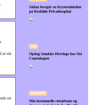
.
Sådan foregår en brystreduktion
r
på Roskilde Privathospital
v
TØJ
 at stå
Opdag Smukke Øreringe hos Sisi
Copenhagen
SKØNHED
ends on
Min hormonelle rutsjebane og