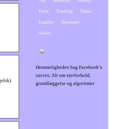
Tøj
Skønhed
Hobby
Ferie
Træning
Vaner
Familie
Hjemmet
Viden
Hemmeligheden bag Facebook’s
succes: Alt om ejerforhold,
gelsk)
grundlæggelse og algoritmer