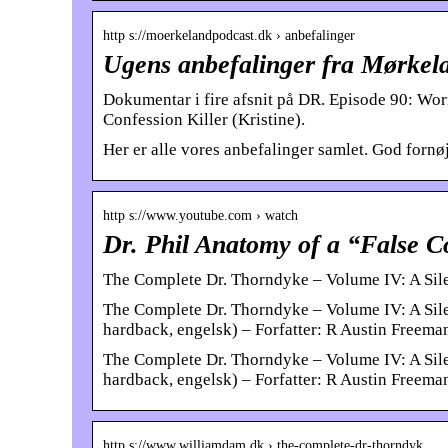
http s://moerkelandpodcast.dk › anbefalinger
Ugens anbefalinger fra Mørkel
Dokumentar i fire afsnit på DR. Episode 90: Worm
Confession Killer (Kristine).
Her er alle vores anbefalinger samlet. God fornø
http s://www.youtube.com › watch
Dr. Phil Anatomy of a “False 
The Complete Dr. Thorndyke – Volume IV: A Sile
The Complete Dr. Thorndyke – Volume IV: A Sil
hardback, engelsk) – Forfatter: R Austin Freem
The Complete Dr. Thorndyke – Volume IV: A Sil
hardback, engelsk) – Forfatter: R Austin Free
http s://www.williamdam.dk › the-complete-dr-thorndyk…