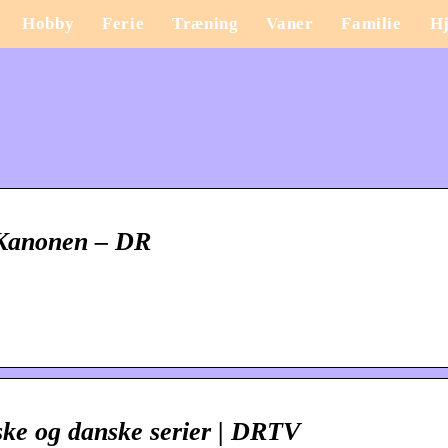
Hobby
Ferie
Træning
Vaner
Familie
H
reKanonen – DR
ske og danske serier | DRTV