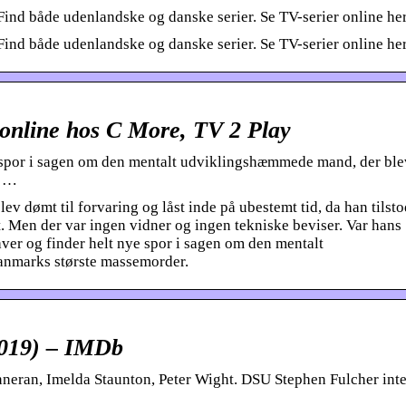
. Find både udenlandske og danske serier. Se TV-serier online her
r. Find både udenlandske og danske serier. Se TV-serier online he
 online hos C More, TV 2 Play
 spor i sagen om den mentalt udviklingshæmmede mand, der ble
å …
v dømt til forvaring og låst inde på ubestemt tid, da han tilstod
. Men der var ingen vidner og ingen tekniske beviser. Var hans
ver og finder helt nye spor i sagen om den mentalt
anmarks største massemorder.
2019) – IMDb
neran, Imelda Staunton, Peter Wight. DSU Stephen Fulcher int