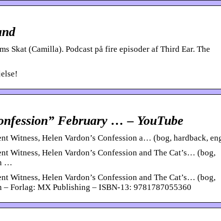
and
s Skat (Camilla). Podcast på fire episoder af Third Ear. The
jelse!
Confession” February … – YouTube
nt Witness, Helen Vardon’s Confession a… (bog, hardback, en
ent Witness, Helen Vardon’s Confession and The Cat’s… (bog,
an …
ent Witness, Helen Vardon’s Confession and The Cat’s… (bog,
man – Forlag: MX Publishing – ISBN-13: 9781787055360