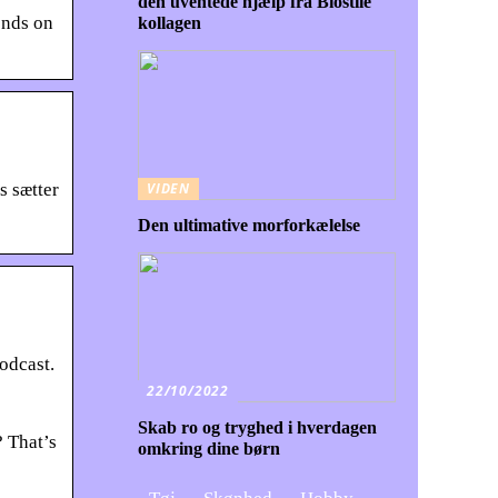
den uventede hjælp fra Biostile
ends on
kollagen
s sætter
VIDEN
Den ultimative morforkælelse
odcast.
22/10/2022
Skab ro og tryghed i hverdagen
? That’s
omkring dine børn