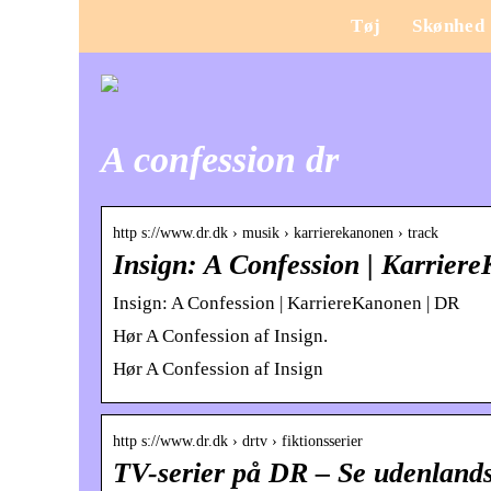
Tøj
Skønhed
A confession dr
http s://www.dr.dk › musik › karrierekanonen › track
Insign: A Confession | Karrie
Insign: A Confession | KarriereKanonen | DR
Hør A Confession af Insign.
Hør A Confession af Insign
http s://www.dr.dk › drtv › fiktionsserier
TV-serier på DR – Se udenland