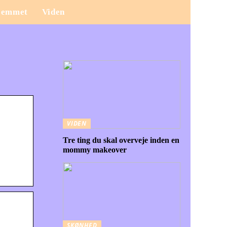
jemmet
Viden
VIDEN
Tre ting du skal overveje inden en
mommy makeover
SKØNHED