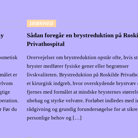
SKØNHED
my
Sådan foregår en brystreduktion på Roski
Privathospital
osmetisk
Overvejelser om brystreduktion opstår ofte, hvis s
bryster medfører fysiske gener eller begrænser
målet er
livskvaliteten. Brystreduktion på Roskilde Privatho
Selvom
et kirurgisk indgreb, hvor overskydende brystvæv
gtige
fjernes med formålet at mindske brysternes størrels
peration.
ubehag og styrke velvære. Forløbet indledes med i
r Før du
rådgivning og grundig forundersøgelse for at sikre,
personlige behov og […]