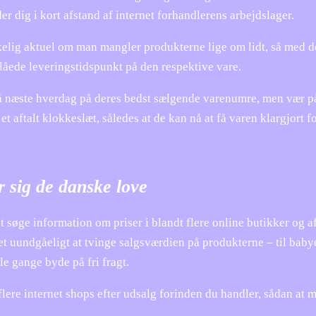
er dig i kort afstand af internet forhandlerens arbejdslager.
rkelig aktuel om man mangler produkterne lige om lidt, så med d
slåede leveringstidspunkt på den respektive vare.
på næste hverdag på deres bedst sælgende varenumre, men vær p
et aftalt klokkeslæt, således at de kan nå at få varen klargjort f
er sig de danske love
t søge information om priser i blandt flere online butikker og a
det uundgåeligt at tvinge salgsværdien på produkterne – til baby
e gange byde på fri fragt.
lere internet shops efter udsalg forinden du handler, sådan at 