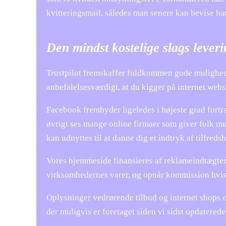
kvitteringsmail, således man senere kan bevise ha
Den mindst kostelige slags lever
Trustpilot fremskaffer fuldkommen gode mulighede
anbefalelsesværdigt, at du kigger på internet web
Facebook frembyder ligeledes i højeste grad fortræ
øvrigt ses mange online firmaer som giver folk 
kan udnyttes til at danne dig et indtryk af tilfred
Vores hjemmeside finansieres af reklameindtægter.
virksomhedernes varer, og opnår kommission hvis e
Oplysninger vedrørende tilbud og internet shops 
der muligvis er foretaget siden vi sidst opdatere