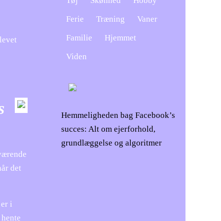
Tøj
Skønhed
Hobby
Ferie
Træning
Vaner
Familie
Hjemmet
levet
Viden
s
Hemmeligheden bag Facebook’s
succes: Alt om ejerforhold,
grundlæggelse og algoritmer
uværende
når det
er i
 hente