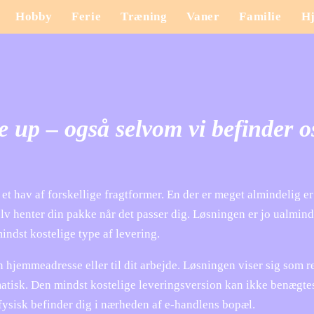
Hobby
Ferie
Træning
Vaner
Familie
H
se up – også selvom vi befinder o
 et hav af forskellige fragtformer. En der er meget almindelig er
selv henter din pakke når det passer dig. Løsningen er jo ualmind
indst kostelige type af levering.
in hjemmeadresse eller til dit arbejde. Løsningen viser sig som r
atisk. Den mindst kostelige leveringsversion kan ikke benægte
 fysisk befinder dig i nærheden af e-handlens bopæl.