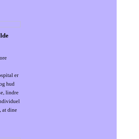
lde
tore
spital er
 og hud
e, lindre
ndividuel
 at dine