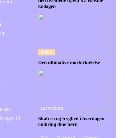
den uventede hjælp fra Biostile
 det i
kollagen
n
som
VIDEN
Den ultimative morforkælelse
et
22/10/2022
n ses
bruges til
Skab ro og tryghed i hverdagen
omkring dine børn