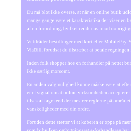
Du må blot ikke overse, at når en online butik udl
mange gange være et karakteristika der viser en be
af en forordning, hvilket redder os imod uoprigtig
Vi tilråder bestillinger med kort eller MobilePay.
ViaBill, forudsat du tilstræber at betale regningen i
Inden folk shopper hos en forhandler på nettet bur
ikke særlig morsomt.
En anden valgmulighed kunne måske være at efterse
er et signal om at online virksomheden accepterer 
tilses af fagmænd der mestrer reglerne på området.
vanskeligheder med din ordre.
Foruden dette støtter vi at køberen er oppe på mæ
som fx hvilken ombytningsret e-forhandleren har. H