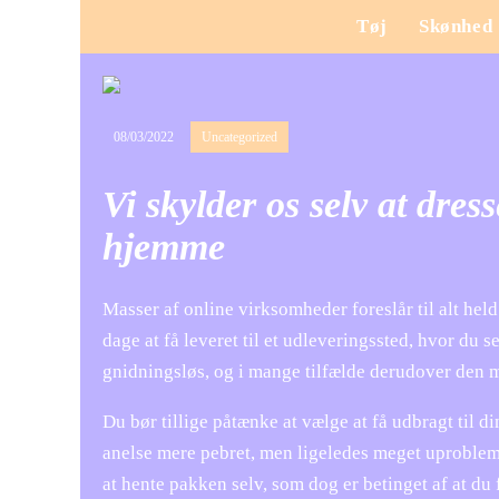
Tøj
Skønhed
08/03/2022
Uncategorized
Vi skylder os selv at dres
hjemme
Masser af online virksomheder foreslår til alt held
dage at få leveret til et udleveringssted, hvor du 
gnidningsløs, og i mange tilfælde derudover den m
Du bør tillige påtænke at vælge at få udbragt til d
anelse mere pebret, men ligeledes meget uproblem
at hente pakken selv, som dog er betinget af at du