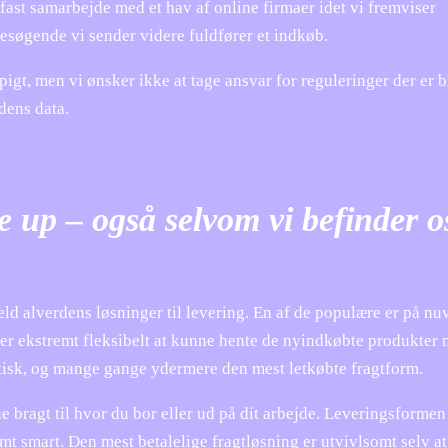
fast samarbejde med et hav af online firmaer idet vi fremviser
esøgende vi sender videre fuldfører et indkøb.
gt, men vi ønsker ikke at tage ansvar for reguleringer der er b
dens data.
se up – også selvom vi befinder o
held alverdens løsninger til levering. En af de populære er på n
t er ekstremt fleksibelt at kunne hente de nyindkøbte produkter 
tisk, og mange gange ydermere den mest letkøbte fragtform.
ne bragt til hvor du bor eller ud på dit arbejde. Leveringsformen 
mt smart. Den mest betalelige fragtløsning er utvivlsomt selv at