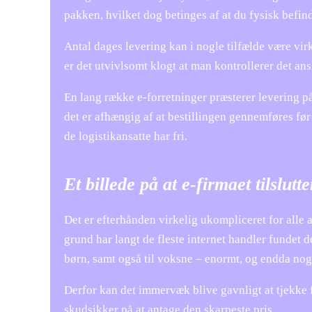
pakken, hvilket dog betinges af at du fysisk befind
Antal dages levering kan i nogle tilfælde være vi
er det utvivlsomt klogt at man kontrollerer det an
En lang række e-forretninger præsterer levering 
det er afhængig af at bestillingen gennemføres før 
de logistikansatte har fri.
Et billede på at e-firmaet tilslutt
Det er efterhånden virkelig ukompliceret for alle a
grund har langt de fleste internet handler fundet 
børn, samt også til voksne – enormt, og endda nogl
Derfor kan det immervæk blive gavnligt at tjekke f
skudsikker på at antage den skarpeste pris.