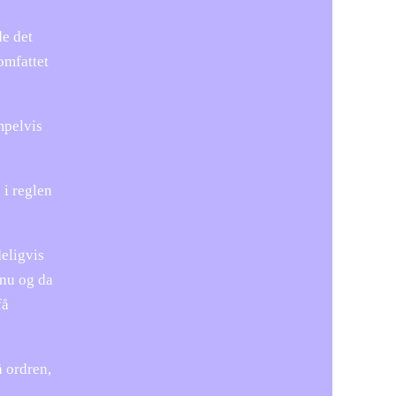
de det
omfattet
mpelvis
 i reglen
eligvis
 nu og da
få
å ordren,