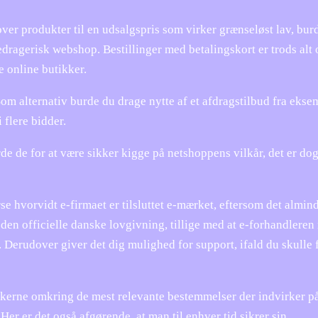
over produkter til en udsalgspris som virker grænseløst lav, bur
dragerisk webshop. Bestillinger med betalingskort er trods alt 
e online butikker.
 Som alternativ burde du drage nytte af et afdragstilbud fra ekse
 flere bidder.
de de for at være sikker kigge på netshoppens vilkår, det er dog
 hvorvidt e-firmaet er tilsluttet e-mærket, eftersom det almind
den officielle danske lovgivning, tillige med at e-forhandleren
 Derudover giver det dig mulighed for support, ifald du skulle 
rkerne omkring de mest relevante bestemmelser der indvirker p
er er det også afgørende, at man til enhver tid sikrer sin