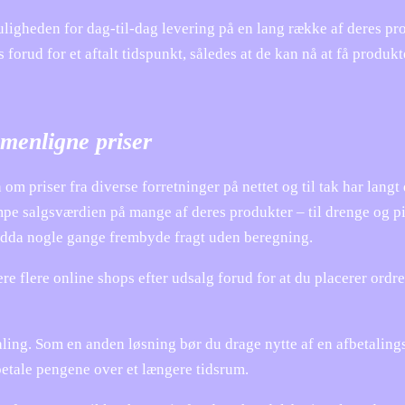
igheden for dag-til-dag levering på en lang række af deres pr
 forud for et aftalt tidspunkt, således at de kan nå at få produkt
mmenligne priser
om priser fra diverse forretninger på nettet og til tak har langt 
mpe salgsværdien på mange af deres produkter – til drenge og pi
endda nogle gange frembyde fragt uden beregning.
e flere online shops efter udsalg forud for at du placerer ordr
aling. Som en anden løsning bør du drage nytte af en afbetaling
fbetale pengene over et længere tidsrum.