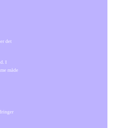
er det
d. I
amme måde
dringer