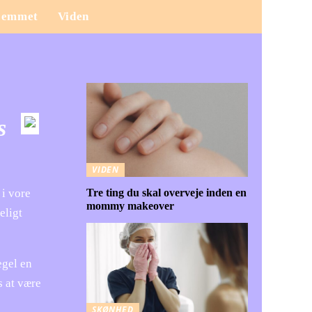
jemmet
Viden
s
VIDEN
 i vore
Tre ting du skal overveje inden en
mommy makeover
eligt
egel en
s at være
SKØNHED