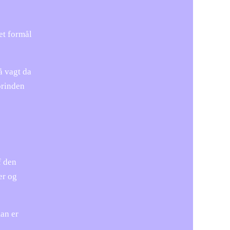
et formål
å vagt da
orinden
f den
er og
man er