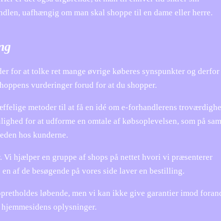
ndlen, uafhængig om man skal shoppe til en dame eller herre.
ing
r for at tolke ret mange øvrige køberes synspunkter og derfor 
shoppens vurderinger forud for at du shopper.
ffelige metoder til at få en idé om e-forhandlerens troværdighe
mulighed for at udforme en omtale af købsoplevelsen, som på s
sheden hos kunderne.
 Vi hjælper en gruppe af shops på nettet hvori vi præsenterer
n af de besøgende på vores side laver en bestilling.
opretholdes løbende, men vi kan ikke give garantier imod foran
de hjemmesidens oplysninger.