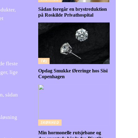
Sådan foregår en brystreduktion
odukter,
på Roskilde Privathospital
et
TØJ
de fleste
Opdag Smukke Øreringe hos Sisi
ger, lige
Copenhagen
en, sådan
sløsning
SKØNHED
Min hormonelle rutsjebane og