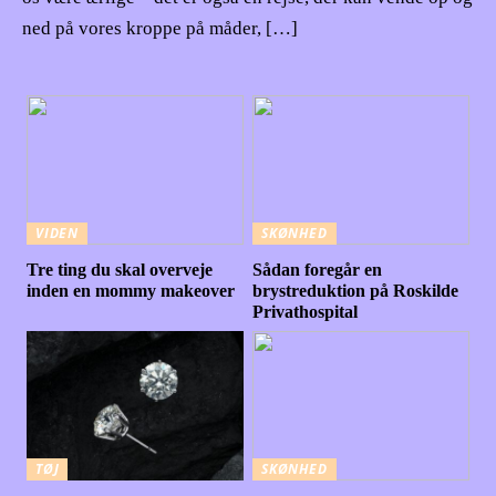
ned på vores kroppe på måder, […]
VIDEN
SKØNHED
Tre ting du skal overveje
Sådan foregår en
inden en mommy makeover
brystreduktion på Roskilde
Privathospital
TØJ
SKØNHED