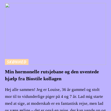
SKØNHED
Min hormonelle rutsjebane og den uventede
hjælp fra Biostile kollagen
Hej alle sammen! Jeg er Louise, 36 år gammel og stolt
mor til to vidunderlige piger på 4 og 7 år. Lad mig starte
med at sige, at moderskab er en fantastisk rejse, men lad
os være ærlige – det er også en rejse, der kan vende op og